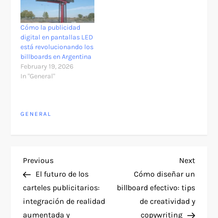
Cómo la publicidad
digital en pantallas LED
está revolucionando los
billboards en Argentina
February 19, 2026
In "General"
GENERAL
P
Previous
Next
Previous
Next
Post
Post
El futuro de los
Cómo diseñar un
o
carteles publicitarios:
billboard efectivo: tips
integración de realidad
de creatividad y
s
aumentada y
copywriting